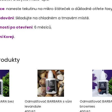
ace
: naneste tekutinu na mikro štěteček a důkladně otřete řasy
adování
: Skladujte na chladném a tmavém místě.
nosti po otevření
: 6 měsíců.
í Koreji.
rodukty
ARA bez
Odmašťovač BARBARA s vůni
Odmašťovač BARBAR
levandule
brownies
400 Kč
400 Kč