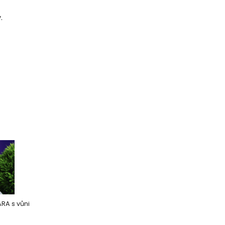
.
A s vůni