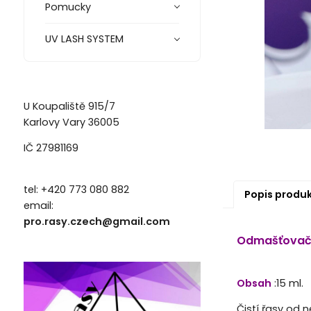
Pomucky
UV LASH SYSTEM
U Koupaliště 915/7
Karlovy Vary 36005
IČ 27981169
tel: +420 773 080 882
Popis produ
email:
pro.rasy.czech@gmail.com
Odmašťovač 
Obsah
:15 ml.
Čistí řasy od 