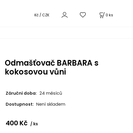
0
ks
Kč / CZK
Odmašťovač BARBARA s
kokosovou vůni
Záruční doba:
24 měsíců
Dostupnost:
Není skladem
400
Kč
ks