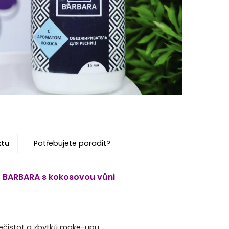
ktu
Potřebujete poradit?
BARBARA s kokosovou vůni
nečistot a zbytků make-upu.