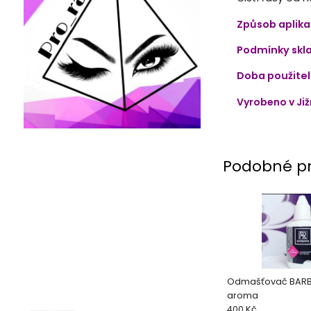
Způsob aplik
Podmínky skl
Doba použitel
Vyrobeno v Jižn
Podobné p
Odmašťovač BARB
aroma
400 Kč